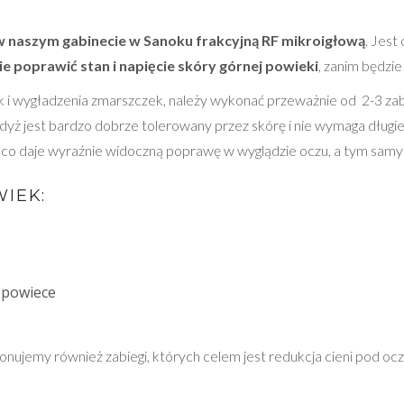
 w naszym gabinecie w Sanoku frakcyjną RF mikroigłową
. Jes
ie poprawić stan i napięcie skóry górnej powieki
, zanim będzie
k i wygładzenia zmarszczek, należy wykonać przeważnie od 2-3 z
 gdyż jest bardzo dobrze tolerowany przez skórę i nie wymaga długi
, co daje wyraźnie widoczną poprawę w wyglądzie oczu, a tym samy
IEK:
j powiece
nujemy również zabiegi, których celem jest
redukcja cieni pod oc