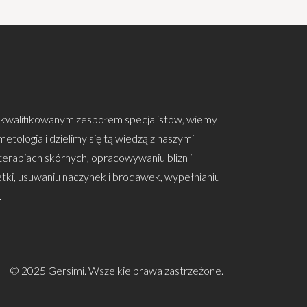
kwalifikowanym zespołem specjalistów, wiemy
etologia i dzielimy się tą wiedzą z naszymi
 terapiach skórnych, opracowywaniu blizn i
ki, usuwaniu naczynek i brodawek, wypełnianiu
.
© 2025 Gersimi. Wszelkie prawa zastrzeżone.