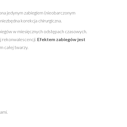
t ona jedynym zabiegiem (nieobarczonym
 niezbędna korekcja chirurgiczna.
abiegów w miesięcznych odstępach czasowych.
ej rekonwalescencji.
Efektem zabiegów jest
m całej twarzy.
zami
.