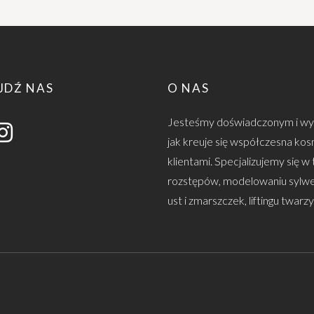
JDŹ NAS
O NAS
Jesteśmy doświadczonym i wy
jak kreuje się współczesna kosm
klientami. Specjalizujemy się w
rozstępów, modelowaniu sylwet
ust i zmarszczek, liftingu twarzy