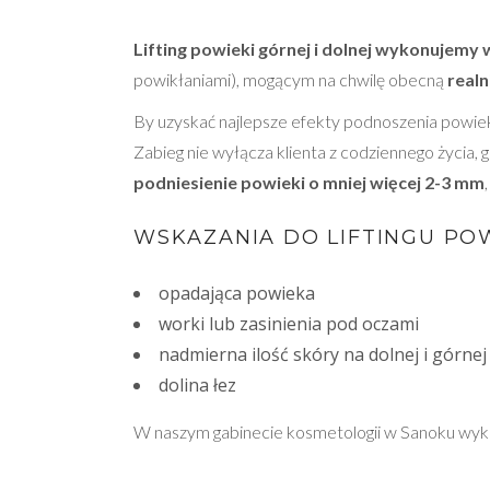
Lifting powieki górnej i dolnej wykonujemy
powikłaniami), mogącym na chwilę obecną
realn
By uzyskać najlepsze efekty podnoszenia powie
Zabieg nie wyłącza klienta z codziennego życia,
podniesienie powieki o mniej więcej 2-3 mm
WSKAZANIA DO LIFTINGU POW
opadająca powieka
worki lub zasinienia pod oczami
nadmierna ilość skóry na dolnej i górne
dolina łez
W naszym gabinecie kosmetologii w Sanoku wyko