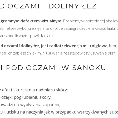
D OCZAMI I DOLINY ŁEZ
elu ogromnym defektem wizualnym
. Problemy w obrębie tej okolic
gabinetów wykonuje się na te okolice zabiegi z użyciem
kwasu hialu
barczone licznymi powikłaniami.
d oczami i doliny łez, jest radiofrekwencja mikroigłowa
, któ
takich zabiegach jak m.in.
usuwanie rozstępów
czy
usuwanie blizn
.
NI POD OCZAMI W SANOKU
e efekt skurczenia nadmiaru skóry;
 dzięki pogrubieniu skóry;
owadzi do wypłycania zapadnięć;
 i ucisku na naczynia jak w przypadku wstrzykiwanych subs