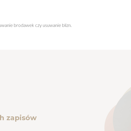
uwanie brodawek
czy
usuwanie blizn
.
h zapisów