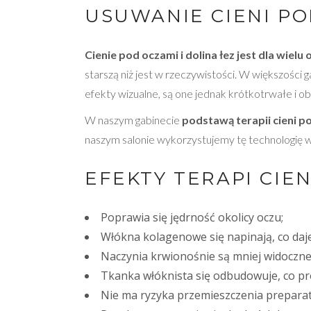
USUWANIE CIENI PO
Cienie pod oczami i dolina łez jest dla wi
starszą niż jest w rzeczywistości. W większości 
efekty wizualne, są one jednak krótkotrwałe i o
W naszym gabinecie
podstawą terapii cieni po
naszym salonie wykorzystujemy tę technologię w 
EFEKTY TERAPI CIE
Poprawia się jędrność okolicy oczu;
Włókna kolagenowe się napinają, co daj
Naczynia krwionośnie są mniej widoczne
Tkanka włóknista się odbudowuje, co pr
Nie ma ryzyka przemieszczenia preparatu