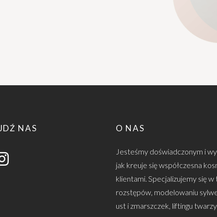
JDŹ NAS
O NAS
Jesteśmy doświadczonym i wy
jak kreuje się współczesna kosm
klientami. Specjalizujemy się w
rozstępów, modelowaniu sylwet
ust i zmarszczek, liftingu twarzy