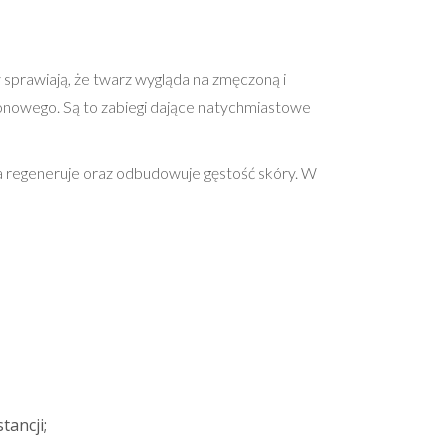
y sprawiają, że twarz wygląda na zmęczoną i
ronowego
. Są to zabiegi dające natychmiastowe
ra regeneruje oraz odbudowuje gęstość skóry. W
tancji;